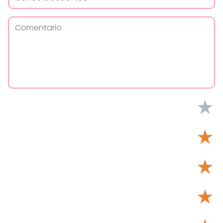
★
★
★
★