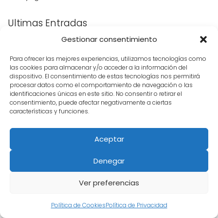
Ultimas Entradas
Gestionar consentimiento
¿Qué diferencia el kéfir del yogur?
Para ofrecer las mejores experiencias, utilizamos tecnologías como
las cookies para almacenar y/o acceder a la información del
dispositivo. El consentimiento de estas tecnologías nos permitirá
procesar datos como el comportamiento de navegación o las
identificaciones únicas en este sitio. No consentir o retirar el
consentimiento, puede afectar negativamente a ciertas
características y funciones.
Aceptar
Cómo hacer mayonesa con yogur
Denegar
Ver preferencias
Política de Cookies
Política de Privacidad