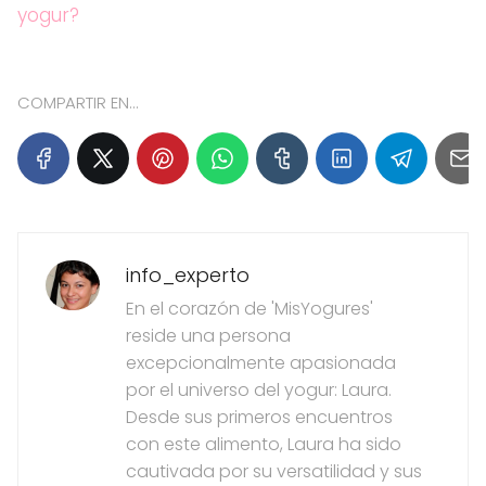
yogur?
COMPARTIR EN...
info_experto
En el corazón de 'MisYogures'
reside una persona
excepcionalmente apasionada
por el universo del yogur: Laura.
Desde sus primeros encuentros
con este alimento, Laura ha sido
cautivada por su versatilidad y sus