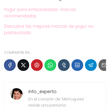
Yogur para embarazadas: marcas
recomendadas
Descubre las mejores marcas de yogur no
pasteurizado
COMPARTIR EN...
info_experto
En el corazón de 'MisYogures'
reside una persona