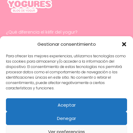
¿Qué diferencia el kéfir del yogur?
Cómo hacer mayonesa con yogur
Gestionar consentimiento
Para ofrecer las mejores experiencias, utilizamos tecnologías como
Salud digestiva e intestinal infantil: cuidados
las cookies para almacenar y/o acceder a la información del
y consejos esenciales
dispositivo. El consentimiento de estas tecnologías nos permitirá
procesar datos como el comportamiento de navegación o las
identificaciones únicas en este sitio. No consentir o retirar el
¿Los bebés y los niños pequeños pueden
consentimiento, puede afectar negativamente a ciertas
tomar yogur?
características y funciones.
Yogures con probióticos específicos para
tratar problemas de salud infantil
Aceptar
Denegar
Política de Privacidad
Ver preferencias