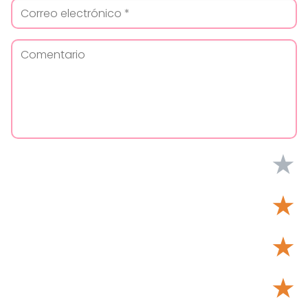
★
★
★
★