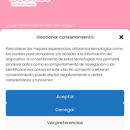
¿Qué diferencia el kéfir del yogur?
Cómo hacer mayonesa con yogur
Gestionar consentimiento
Para ofrecer las mejores experiencias, utilizamos tecnologías como
Salud digestiva e intestinal infantil: cuidados
las cookies para almacenar y/o acceder a la información del
y consejos esenciales
dispositivo. El consentimiento de estas tecnologías nos permitirá
procesar datos como el comportamiento de navegación o las
identificaciones únicas en este sitio. No consentir o retirar el
¿Los bebés y los niños pequeños pueden
consentimiento, puede afectar negativamente a ciertas
tomar yogur?
características y funciones.
Yogures con probióticos específicos para
tratar problemas de salud infantil
Aceptar
Denegar
Política de Privacidad
Ver preferencias
Política de Cookies