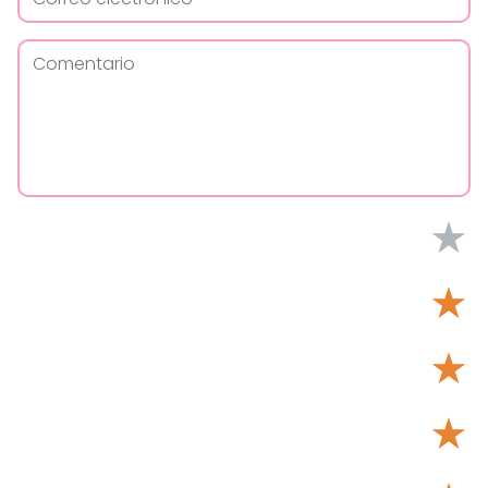
★
★
★
★