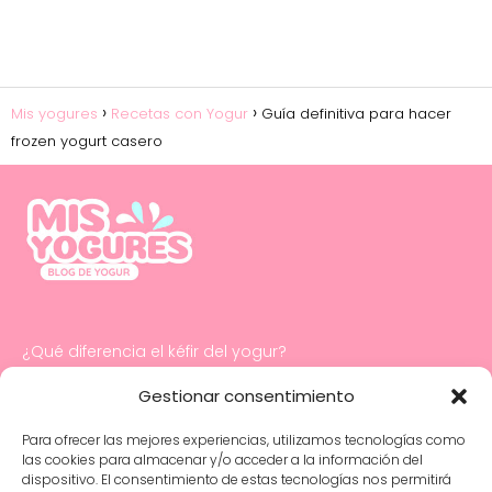
Mis yogures
Recetas con Yogur
Guía definitiva para hacer
frozen yogurt casero
¿Qué diferencia el kéfir del yogur?
Cómo hacer mayonesa con yogur
Gestionar consentimiento
Para ofrecer las mejores experiencias, utilizamos tecnologías como
Salud digestiva e intestinal infantil: cuidados
las cookies para almacenar y/o acceder a la información del
y consejos esenciales
dispositivo. El consentimiento de estas tecnologías nos permitirá