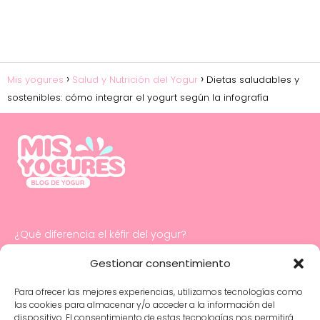
Mis yogures
Salud y Nutrición del Yogur
Dietas saludables y
sostenibles: cómo integrar el yogurt según la infografía
¿Qué diferencia el kéfir del yogur?
Cómo hacer mayonesa con yogur
Gestionar consentimiento
Para ofrecer las mejores experiencias, utilizamos tecnologías como
Salud digestiva e intestinal infantil: cuidados
las cookies para almacenar y/o acceder a la información del
y consejos esenciales
dispositivo. El consentimiento de estas tecnologías nos permitirá