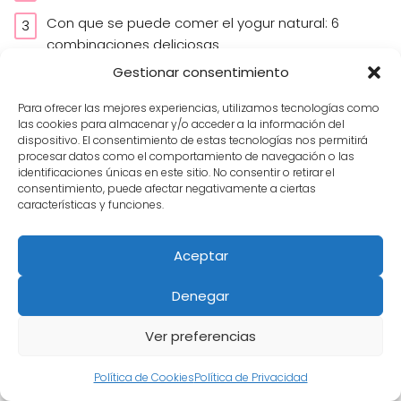
Con que se puede comer el yogur natural: 6
combinaciones deliciosas
Gestionar consentimiento
Descubre el sabor único de Myka Greek Frozen
Yogurt en Madrid
Para ofrecer las mejores experiencias, utilizamos tecnologías como
las cookies para almacenar y/o acceder a la información del
De que se alimentan los microorganismos del
dispositivo. El consentimiento de estas tecnologías nos permitirá
yogur
procesar datos como el comportamiento de navegación o las
identificaciones únicas en este sitio. No consentir o retirar el
consentimiento, puede afectar negativamente a ciertas
Ultimas Entradas
características y funciones.
¿Qué diferencia el kéfir del yogur?
Aceptar
Denegar
Ver preferencias
Política de Cookies
Política de Privacidad