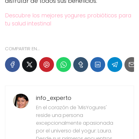
disfrutar de todos sus beneficios.
Descubre los mejores yogures probióticos para
tu salud intestinal
COMPARTIR EN...
info_experto
En el corazón de 'MisYogures'
reside una persona
excepcionalmente apasionada
por el universo del yogur: Laura.
Desde sus primeros encuentros