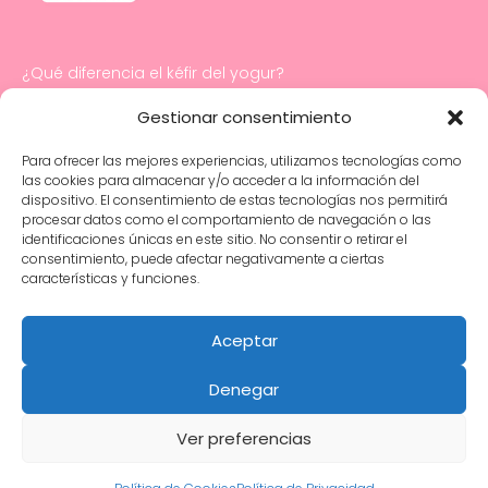
¿Qué diferencia el kéfir del yogur?
Cómo hacer mayonesa con yogur
Gestionar consentimiento
Para ofrecer las mejores experiencias, utilizamos tecnologías como
Salud digestiva e intestinal infantil: cuidados
las cookies para almacenar y/o acceder a la información del
y consejos esenciales
dispositivo. El consentimiento de estas tecnologías nos permitirá
procesar datos como el comportamiento de navegación o las
identificaciones únicas en este sitio. No consentir o retirar el
¿Los bebés y los niños pequeños pueden
consentimiento, puede afectar negativamente a ciertas
tomar yogur?
características y funciones.
Yogures con probióticos específicos para
tratar problemas de salud infantil
Aceptar
Denegar
Política de Privacidad
Ver preferencias
Política de Cookies
Mapa Web