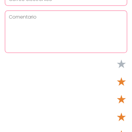
★
★
★
★