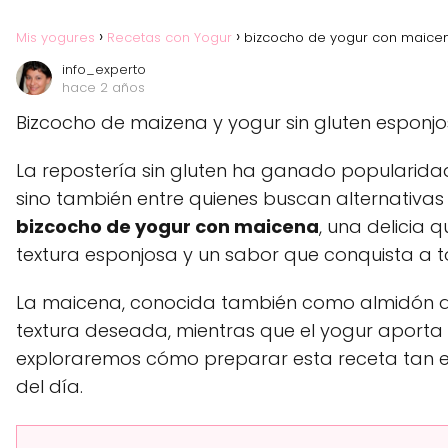
Mis yogures
Recetas con Yogur
bizcocho de yogur con maicen
info_experto
hace 2 años
Bizcocho de maizena y yogur sin gluten esponj
La repostería sin gluten ha ganado popularidad 
sino también entre quienes buscan alternativas
bizcocho de yogur con maicena
, una delicia 
textura esponjosa y un sabor que conquista a t
La maicena, conocida también como almidón de 
textura deseada, mientras que el yogur aporta
exploraremos cómo preparar esta receta tan e
del día.