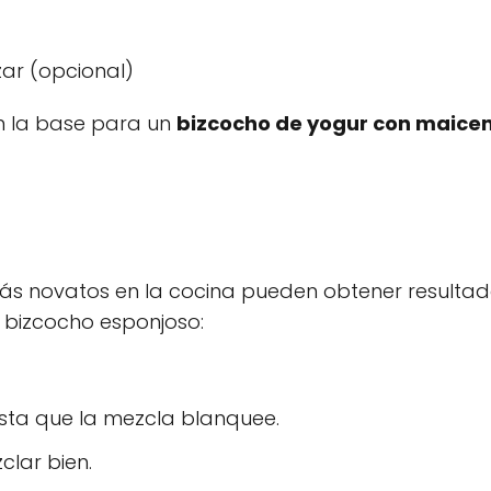
zar (opcional)
on la base para un
bizcocho de yogur con maicen
 más novatos en la cocina pueden obtener resulta
n bizcocho esponjoso:
hasta que la mezcla blanquee.
clar bien.