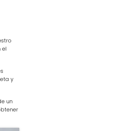
estro
 el
es
eta y
de un
obtener