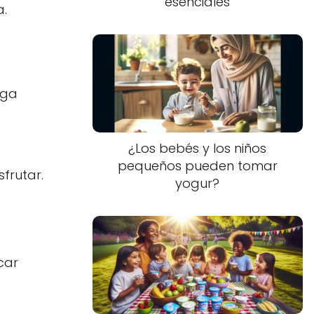
esenciales
a.
lga
¿Los bebés y los niños
pequeños pueden tomar
sfrutar.
yogur?
car