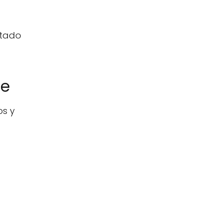
ltado
he
os y