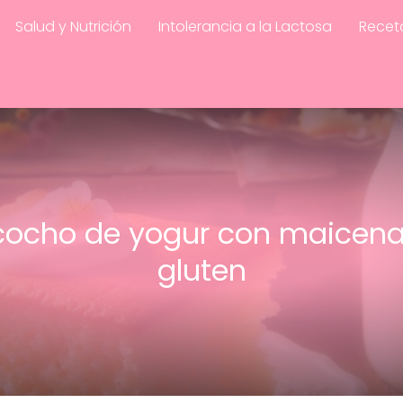
Salud y Nutrición
Intolerancia a la Lactosa
Recet
cocho de yogur con maicena
gluten